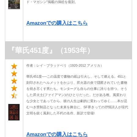
ド・マガシン”掲載の挿絵を復刻。
Amazonでの購入はこちら
『華氏451度』（1953年）
作者：レイ・ブラッドベリ（1920-2012 アメリカ）
華氏451度──この温度で書物の紙は引火し、そして燃える。451と
刻印されたヘルメットをかぶり、昇火器の炎で隠匿されていた書物
を焼き尽くす男たち。モンターグも自らの仕事に誇りを持つ、そう
した昇火士(ファイアマン)のひとりだった。だがある晩、風変わり
な少女とであってから、彼の人生は劇的に変わってゆく……本が忌
むべき禁制品となった未来を舞台に、SF界きっての抒情詩人が現代
文明を鋭く風刺した不朽の名作、新訳で登場!
Amazonでの購入はこちら