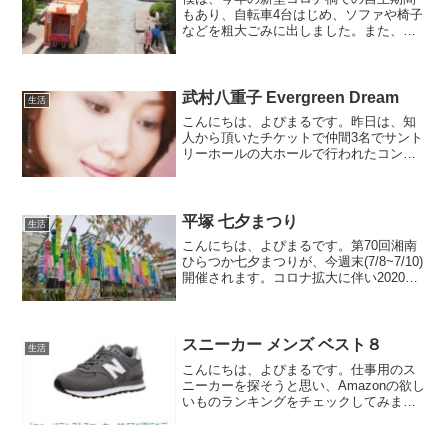
もあり、自転車4台はじめ、ソファや椅子
などを粗大ごみに出しました。また、今
回息子が東京のアパートを引き払って自
宅に戻って来たのですが、彼の不用品の
処分も踏まえて再び考えたいと思いま
す。
武村八重子 Evergreen Dream
生活
こんにちは、よぴまるです。昨日は、知
人から頂いたチケットで仲間3名でサント
リーホールの大ホールで行われたコンサ
ートを聴いてきました。ただ、変わった
コンサートで、サクッと言えばピアノ教
室の発表会なのです。えっ！？ピアノ教
室の発表会をサントリー...
平塚 七夕まつり
生活
こんにちは、よぴまるです。第70回湘南
ひらつか七夕まつりが、今週末(7/8~7/10)
開催されます。コロナ拡大に伴い2020
年,21年と中止だったので3年ぶりの開催
だそうです。平塚とはあまり縁がなかっ
たのですが、6月から再開された合唱団の
練...
スニーカー メンズ ベスト８
生活
こんにちは、よぴまるです。仕事用のス
ニーカーを探そうと思い、Amazonの欲し
いものランキングをチェックしてみまし
た。僕の仕事は、大手量販店で家具の販
売をしています。ただ、家具の販売だけ