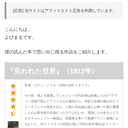
[広告] 当サイトはアフィリエイト広告を利用しています。
こんにちは、
よぴまるです。
僕の読んだ本で思い出に残る作品をご紹介します。
『失われた世界』（1912年）
作者：コナン・ドイル（1859-1930 イギリス）
その昔、地上を跋扈していたという古代生物は絶滅したのか?アマ
ゾン流域で死んだアメリカ人の遺品から、奇妙な生物の描かれたス
ケッチブックが発見された。人類が見ぬ地を踏んだ唯一の男が遭遇
したのは有史前の生物だったのではないか。英国にその名をとどろ
かすチャレンジャー教授は、調査隊を率いて勇躍アマゾン探険にお
もむいた。SFとミステリの巨匠が描く不朽の名作!初出誌“ストラン