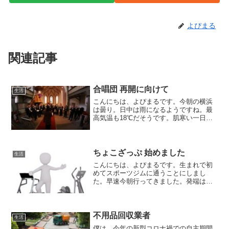
よぴまる
関連記事
合唱団 再開に向けて
生活
こんにちは、よぴまるです。今朝の横浜
は曇り。日中は雨になるようですね。最
高気温も18℃だそうです。肌寒い一日な
りそうです。衆院選まであと4日ですね。
僕は家族と投票に言います。「何も変わ
らないから投票に行かない」という方が
いらっしゃるようです...
ちょこざっぷ 始めました
生活
こんにちは、よぴまるです。生まれで初
めてスポーツジムに通うことにしまし
た。早速今朝行ってきました。発端は、1
週間前におじさんコミュニティのオンラ
インミーティングで、メンバーの一人が
chocoZAPを始めたと聞いたので、影響さ
れやすい僕は、早...
不用品回収業者
生活
僕は、今年の新型コロナ禍での自主期間