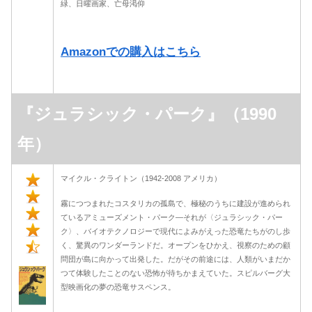
緑、日曜画家、亡母渇仰
Amazonでの購入はこちら
『ジュラシック・パーク』（1990
年）
マイクル・クライトン（1942-2008 アメリカ）
霧につつまれたコスタリカの孤島で、極秘のうちに建設が進められ
ているアミューズメント・パーク―それが〈ジュラシック・パー
ク〉、バイオテクノロジーで現代によみがえった恐竜たちがのし歩
く、驚異のワンダーランドだ。オープンをひかえ、視察のための顧
問団が島に向かって出発した。だがその前途には、人類がいまだか
つて体験したことのない恐怖が待ちかまえていた。スピルバーグ大
型映画化の夢の恐竜サスペンス。