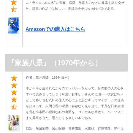
ムトラベルもののSFに青春、恋愛、学園ものなどの要素を織り交ぜ
た、筒井の作品では珍しい、正統派少年少女向け小説である。
Amazonでの購入はこちら
『家族八景』（1970年から）
作者：筒井康隆（1934- 日本）
幸か不幸か生まれながらのテレパシーをもって、目の前の人の心を
すべて読みとってしまう可愛いお手伝いさんの七瀬――彼女は転々
として移り住む八軒の住人の心にふと忍び寄ってマイホームの虚偽
を抉り出す。人間心理の深層に容赦なく光を当て、平凡な日常生活
を営む小市民の猥雑な心の裏面を、コミカルな筆致で、ペーソスに
まで昇華させた、恐ろしくも哀しい本である。
目次：無風地帯、澱の呪縛、青春讃歌、水蜜桃、紅蓮菩薩、芝生は