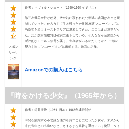
作者：ネヴィル・シュート（1899-1960 イギリス）
第三次世界大戦が勃発、放射能に覆われた北半球の諸国は次々と死
滅していった。かろうじて生き残った合衆国原潜“スコーピオン”は
汚染帯を避けオーストラリアに退避してきた。ここはまだ無事だっ
た。だが放射性物質は確実に南下している。そんななか合衆国から
断片的なモールス信号が届く。生存者がいるのだろうか?―一縷の
スポン
望みを胸に“スコーピオン”は出航する。迫真の名作。
サーリ
ンク
Amazonでの購入はこちら
『時をかける少女』（1965年から）
作者：筒井康隆（1934- 日本）1965年連載開始
時間を跳躍する不思議な能力を持つことになった少女が、未来から
来た青年との出逢いなど、さまざまな経験を重ねていく物語。タイ