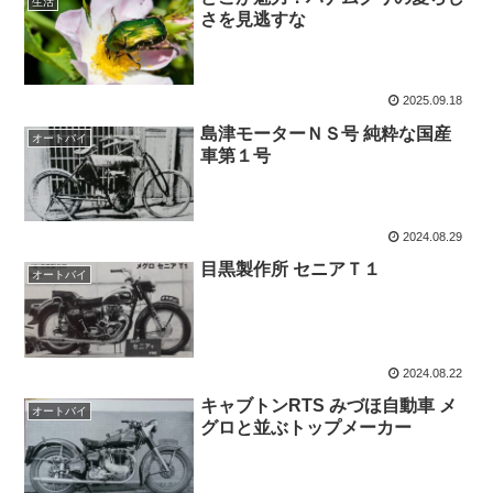
生活
さを見逃すな
2025.09.18
島津モーターＮＳ号 純粋な国産
オートバイ
車第１号
2024.08.29
目黒製作所 セニアＴ１
オートバイ
2024.08.22
キャブトンRTS みづほ自動車 メ
オートバイ
グロと並ぶトップメーカー