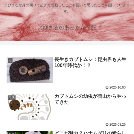
よぴまるが身の回りで起きた感動したこと有難いと思ったことを綴っていきま
す。
よぴまるのあったか日記
長生きカブトムシ：昆虫界も人生
虫
100年時代か！？
2025.10.03
カブトムシの幼虫が岡山からやっ
生活
てきた
2025.09.26
どこが魅力？ハナムグリの愛らし