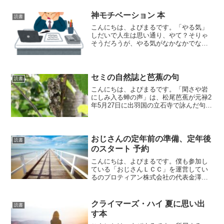
神モチベーション 本
読書
こんにちは、よぴまるです。「やる気」
しだいで人生は思い通り、やて？そりゃ
そうだろうが、やる気がなかなかでない
んじゃ！簡単にやる気がでれば苦労しな
いんじゃ！って、友人がこの本をすすめ
てくれたと時に、まず感じたことです。
それに続いて、なになに？...
セミの自然誌と芭蕉の句
読書
こんにちは、よぴまるです。「閑さや岩
にしみ入る蝉の声」は、松尾芭蕉が元禄2
年5月27日に出羽国の立石寺で詠んだ句と
されています。現代の暦と場所に直すと
1689年7月13日の山形市。今から約340年
前のことですね。当然いまよりずっと豊
かな自然...
おじさんの定年前の準備、定年後
読書
のスタート 予約
こんにちは、よぴまるです。僕も参加し
ている「おじさんＬＣＣ」を運営してい
るのプロティアン株式会社の代表金澤美
冬さんの本が出版されます。9月10日発売
です。私もどこかに出ています。ちなみ
に僕は、おじさんＬＣＣでは「こめま
クライマーズ・ハイ 夏に思い出
読書
る」と名乗っています。...
す本