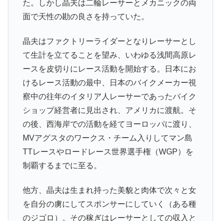
た。しかし晶夫は二輪レーサーとメカニックの両
面で天性の勘の良さを持っていた。
晶夫はファクトリーライダーとなりレーサーとし
て生計を立てることを望み、いわゆる浅間高原レ
ースを皮切りにレース活動を開始する。日本にお
けるレース活動の最中、日本のバイクメーカー視
察中の往年のイタリア人レーサーであったバイク
ショップ経営者に見出され、アメリカに渡航。そ
の後、西海岸での活動を経てヨーロッパに渡り、
MVアグスタのワークス・チーム入りしてマン島
TTレースやロードレース世界選手権（WGP）を
制覇するまでに至る。
他方、晶夫は生まれ持った美貌と肉体で次々と女
を自分の虜にしてスポンサーにしていく（ある種
のジゴロ）。その稼ぎはレーサーとしての収入と