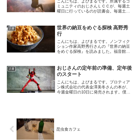
こんにちは、よぴまるです。所属するコ
ミュニティのおじさんＬＣＣが、毎週土
曜日に行っているのが読書会。毎週土曜
日朝6時半から約30分間、オンラインでわ
ーわーやっています。で、前回のテーマ
が、夏にちなんだ本。僕が紹介したの
世界の納豆をめぐる探検 高野秀
読書
が、横山秀夫作『クライ...
行
こんにちは、よぴまるです。ノンフィク
ション作家高野秀行さんの『世界の納豆
をめぐる探検』を読みました。福音館書
店から出ている月刊誌「たくさんのふし
ぎ」2022年2月号です。高野さんのポリシ
ーは「誰も行かないところへ行き、誰も
おじさんの定年前の準備、定年後
読書
やらないことをし、...
のスタート
こんにちは、よぴまるです。プロティア
ン株式会社の代表金澤美冬さんの本が、
今週金曜日の10日に発売されます。僕
は、出版のクラウドファンディングで支
援したので、いち早く著者のサイン入り
で送って頂き、早速拝読しました。数日
前から、いままで経験した...
昆虫食カフェ