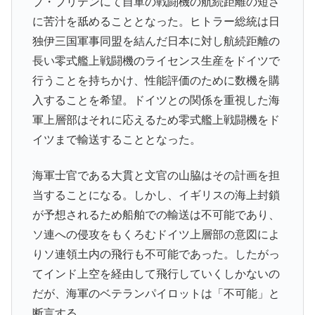
ブ・ブリテンにて自軍の戦闘機の航続距離の短さ
に苦汁を舐めることとなった。ヒトラー総統は日
独伊三国軍事同盟を結んだ日本に対し航続距離の
長い零式艦上戦闘機のライセンス生産をドイツで
行うことを持ちかけ、性能評価のために数機を購
入することを希望。ドイツとの関係を重視した海
軍上層部はそれに応えるため零式艦上戦闘機をド
イツまで輸送することとなった。
海軍士官である大貫と文官の山脇はその計画を担
当することになる。しかし、イギリスの海上封鎖
が予想されるため船舶での輸送は不可能であり、
ソ連への侵攻をもくろむドイツ上層部の意図によ
りソ連領土内の飛行も不可能であった。したがっ
てインド上空を経由して飛行していくしかないの
だが、海軍のベテランパイロットは「不可能」と
断言する。