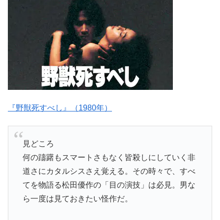
『野獣死すべし』（1980年）
見どころ
何の躊躇もスマートさもなく皆殺しにしていく非
道さにカタルシスさえ覚える。その時々で、すべ
てを物語る松田優作の「目の演技」は必見。男な
ら一度は見ておきたい怪作だ。