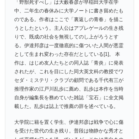
「野獣死すべし」は大藪春彦が早稲田大学在学
中、二年生の春休みに大学ノートに書き留めたも
のである。作者はここで「裏返しの青春」を描こ
うとしたという。主人公はアプレゲールの生き残
りで、既成の社会を無視してのし上がろうとす
る。伊達邦彦は一度徹底的に傷ついた人間が悪霊
として生まれ変わった存在だとしている[1]。 本
作は、はじめ友人たちとの同人誌「青炎」に発表
されたが、これを目にした同大英文科の教授でワ
セダ・ミステリ・クラブの顧問である千代有三が
推理作家の江戸川乱歩に薦め、乱歩は本作を当時
自身が編集長を務めていた雑誌「宝石」に全文掲
載した。乱歩は誌上で推薦の辞を述べている。
大学院に籍を置く学生、伊達邦彦は戦争で心に傷
を受けた世代の生き残り。普段は物静かな秀才と