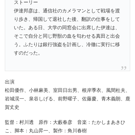
ストーリー
伊達邦彦は、通信社のカメラマンとして戦場を渡
り歩き、帰国して退社した後、翻訳の仕事をして
いた。ある日、大学の同窓会に出席した伊達は、
そこで自分と同じ野獣の血を匂わせる真田と出会
う。ふたりは銀行強盗を計画し、冷徹に実行に移
すのだった。
出演
松田優作、小林麻美、室田日出男、根岸季衣、風間杜夫、
岩城滉一、泉谷しげる、前野曜子、佐藤慶、青木義朗、鹿
賀丈史
監督：村川透 原作：大藪春彦 音楽：たかしまあきひ
こ、脚本：丸山昇一、製作：角川春樹