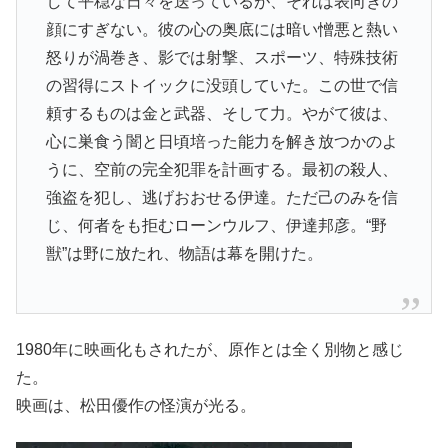
して平穏な日々を送っているが、それは表向きの
顔にすぎない。彼の心の奥底には暗い憎悪と熱い
怒りが渦巻き、影では射撃、スポーツ、特殊技術
の習得にストイックに没頭していた。この世で信
頼するものは金と武器、そして力。やがて彼は、
心に巣食う闇と日頃培った能力を解き放つかのよ
うに、空前の完全犯罪を計画する。最初の殺人、
強盗を犯し、逃げおおせる伊達。ただ己のみを信
じ、何者をも拒むローンウルフ、伊達邦彦。“野
獣”は野に放たれ、物語は幕を開けた。
1980年に映画化もされたが、原作とは全く別物と感じ
た。
映画は、松田優作の怪演が光る。