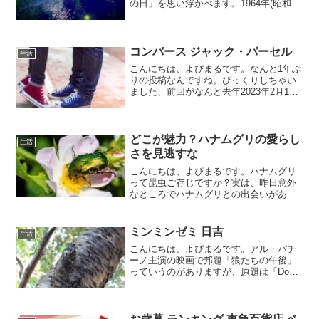
の日」を思い浮かべます。1964年(昭和39
年)に開催された東京オリンピックの開会
式が行われた日です。当時のオリンピッ
ク開催の日時の取り決めはわかりません
が、東京で...
コンバース ジャック・パーセル
生活
こんにちは、よぴまるです。なんと1年ぶ
りの投稿なんですね。びっくりしちゃい
ました、前回がなんと去年2023年2月15
日だって。まあ、1年いろいろあります。
また日々投稿して行きますのでよろしく
お願いします。コンバース ジャック・パ
ーセルコンバ...
どこが魅力？ハナムグリの愛らし
生活
さを見逃すな
こんにちは、よぴまるです。ハナムグリ
って昆虫ご存じですか？実は、昨日意外
なところでハナムグリとの出会いがあり
ました。そのことを記したいと思いま
す。
ミンミンゼミ 日吉
生活
こんにちは、よぴまるです。アル・パチ
ーノ主演の映画で邦題「狼たちの午後」
っていうのがありますが、原題は「Dog
Day Afternoon」で犬の鼻の先が乾くくら
い暑い日の午後という意味だそうです。
ここ数日はまさにそんな日が続いていま
す。