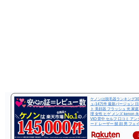
ケノンは脱毛器ランキング307
ュ-14万件 最新バージョン 
ト 美顔器 フラッシュ 光 家
理 女性 ヒゲ メンズ kenon
VIO 背中 セルフ 口コミ ア
ード レーザー 髭 顔 男 フェ