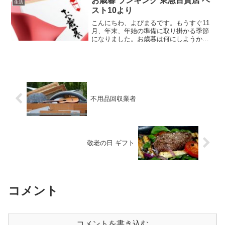
お歳暮 ランキング 東急百貨店 ベ
生活
スト10より
こんにちわ、よぴまるです。もうすぐ11
月、年末、年始の準備に取り掛かる季節
になりました。お歳暮は何にしようか、
悩んでいる方もいらっしゃると思いま
す。実は、僕も今年娘が結婚して先方様
に何を贈ろうか、実は悩んでいます。そ
んな時、東急百貨店のラン...
不用品回収業者
敬老の日 ギフト
コメント
コメントを書き込む