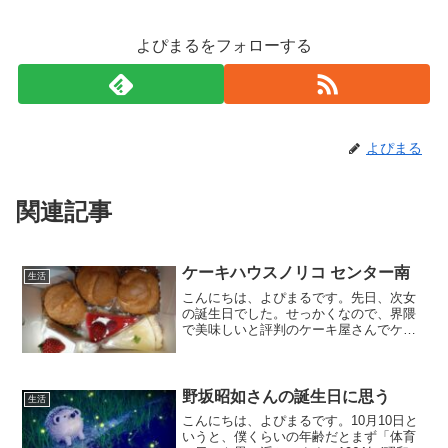
よぴまるをフォローする
よぴまる
関連記事
ケーキハウスノリコ センター南
生活
こんにちは、よぴまるです。先日、次女
の誕生日でした。せっかくなので、界隈
で美味しいと評判のケーキ屋さんでケー
キを買ってきました。それがこれ。↑ケー
キハウスノリコの公式サイトです。シュ
ー・ア・ラ・クレームが３つ左から、ト
ワ・エ・モア木いちごの...
野坂昭如さんの誕生日に思う
生活
こんにちは、よぴまるです。10月10日と
いうと、僕くらいの年齢だとまず「体育