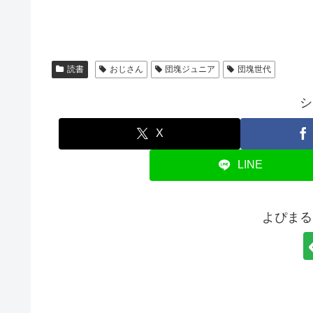
読書
おじさん
団塊ジュニア
団塊世代
シ
X
LINE
よぴまる