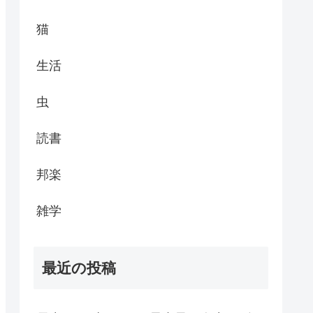
猫
生活
虫
読書
邦楽
雑学
最近の投稿