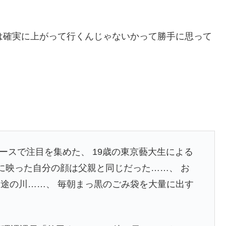
は確実に上がって行くんじゃないかって勝手に思って
ュースで注目を集めた、 19歳の東京藝大生による
窓に映った自分の顔は父親と同じだった……、 お
途の川……、 毎朝まっ黒のごみ袋を大量に出す