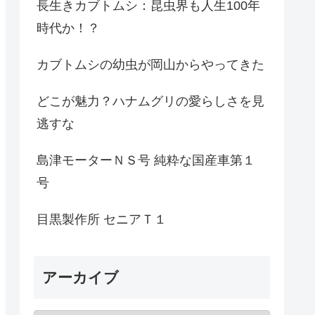
長生きカブトムシ：昆虫界も人生100年
時代か！？
カブトムシの幼虫が岡山からやってきた
どこが魅力？ハナムグリの愛らしさを見
逃すな
島津モーターＮＳ号 純粋な国産車第１
号
目黒製作所 セニアＴ１
アーカイブ