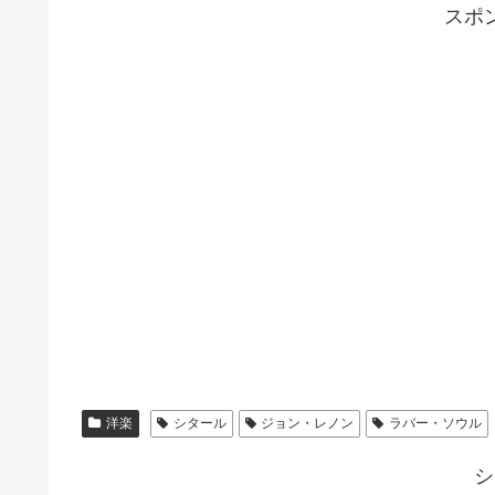
スポ
洋楽
シタール
ジョン・レノン
ラバー・ソウル
シ