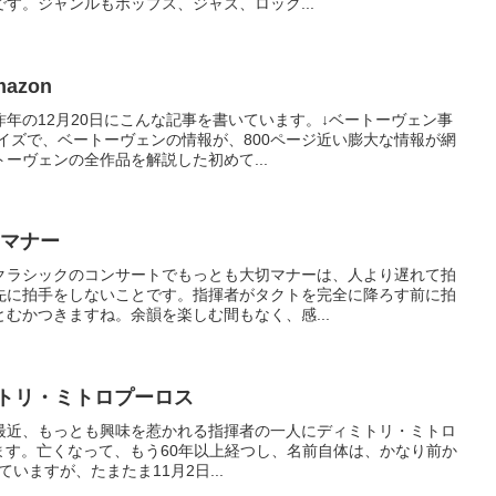
す。ジャンルもポップス、ジャズ、ロック...
azon
年の12月20日にこんな記事を書いています。↓ベートーヴェン事
イズで、ベートーヴェンの情報が、800ページ近い膨大な情報が網
ーヴェンの全作品を解説した初めて...
 マナー
クラシックのコンサートでもっとも大切マナーは、人より遅れて拍
先に拍手をしないことです。指揮者がタクトを完全に降ろす前に拍
むかつきますね。余韻を楽しむ間もなく、感...
ミトリ・ミトロプーロス
最近、もっとも興味を惹かれる指揮者の一人にディミトリ・ミトロ
がいます。亡くなって、もう60年以上経つし、名前自体は、かなり前か
いますが、たまたま11月2日...