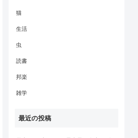
猫
生活
虫
読書
邦楽
雑学
最近の投稿