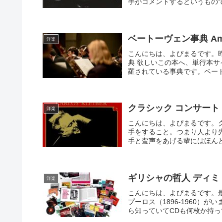
手がコメントするというもので
ベートーヴェン事典 Am
洋楽
こんにちは、よぴまるです。昨
典 欲しいこの本へ、単行本サ
羅されている事典です。ベート
クラシック コンサート
洋楽
こんにちは、よぴまるです。
手をすること。つまり人より
手と蛮声をあげる輩にはほんと
ギリシャの哲人 ディ
洋楽
こんにちは、よぴまるです。
プーロス（1896-1960）
ら知っていてCDも何枚か持って