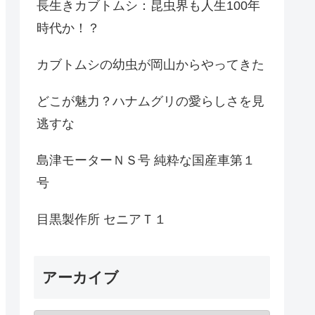
長生きカブトムシ：昆虫界も人生100年
時代か！？
カブトムシの幼虫が岡山からやってきた
どこが魅力？ハナムグリの愛らしさを見
逃すな
島津モーターＮＳ号 純粋な国産車第１
号
目黒製作所 セニアＴ１
アーカイブ