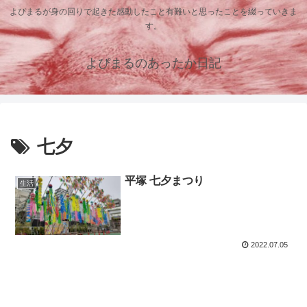
よぴまるが身の回りで起きた感動したこと有難いと思ったことを綴っていきま
す。
よぴまるのあったか日記
七夕
平塚 七夕まつり
生活
2022.07.05