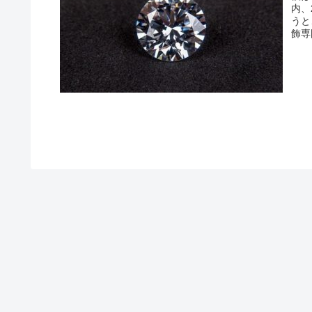
内、
うと
飾専
する