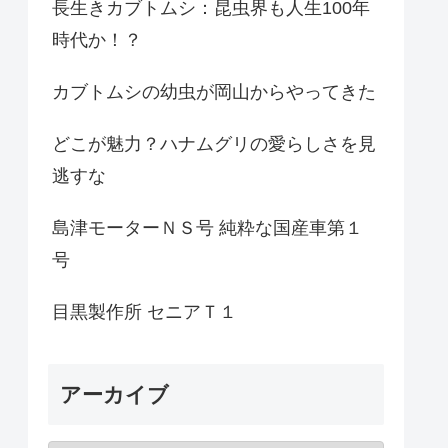
長生きカブトムシ：昆虫界も人生100年
時代か！？
カブトムシの幼虫が岡山からやってきた
どこが魅力？ハナムグリの愛らしさを見
逃すな
島津モーターＮＳ号 純粋な国産車第１
号
目黒製作所 セニアＴ１
アーカイブ