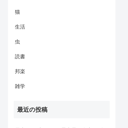
猫
生活
虫
読書
邦楽
雑学
最近の投稿