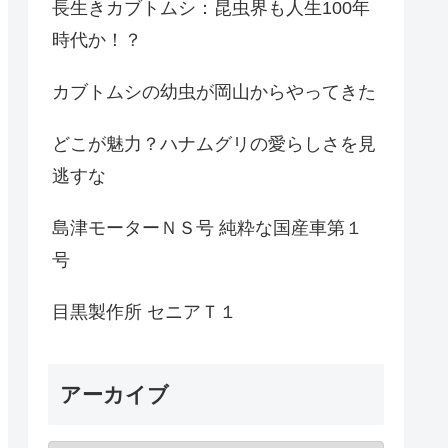
長生きカブトムシ：昆虫界も人生100年
時代か！？
カブトムシの幼虫が岡山からやってきた
どこが魅力？ハナムグリの愛らしさを見
逃すな
島津モーターＮＳ号 純粋な国産車第１
号
目黒製作所 セニアＴ１
アーカイブ