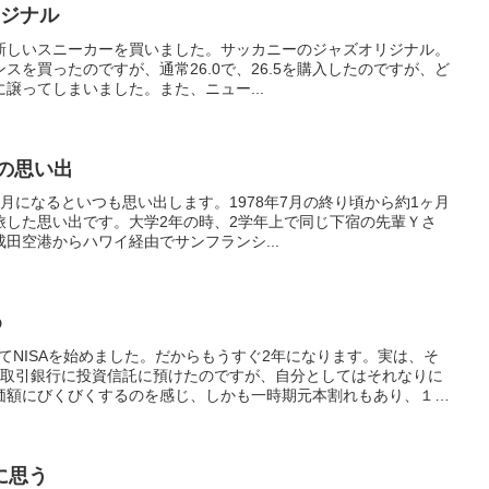
リジナル
新しいスニーカーを買いました。サッカニーのジャズオリジナル。
スを買ったのですが、通常26.0で、26.5を購入したのですが、ど
譲ってしまいました。また、ニュー...
の思い出
月になるといつも思い出します。1978年7月の終り頃から約1ヶ月
旅した思い出です。大学2年の時、2学年上で同じ下宿の先輩Ｙさ
田空港からハワイ経由でサンフランシ...
め
たてNISAを始めました。だからもうすぐ2年になります。実は、そ
を取引銀行に投資信託に預けたのですが、自分としてはそれなりに
価額にびくびくするのを感じ、しかも一時期元本割れもあり、１年
。
に思う