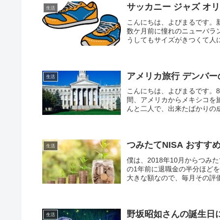
サッカニー ジャズ オ
生活
こんにちは、よぴまるです。
数ケ月前に憧れのニューバラン
うしてもサイズがきつくて人に
アメリカ旅行 デンバー
生活
こんにちは、よぴまるです。8
間、アメリカからメキシコを
んと二人で、出来たばかりの成
つみたてNISA おすす
生活
僕は、2018年10月からつみ
の1年前に退職金の半分ほど
大きな額なので、毎月その評
と少しで止めてしまいました
野坂昭如さんの誕生日
生活