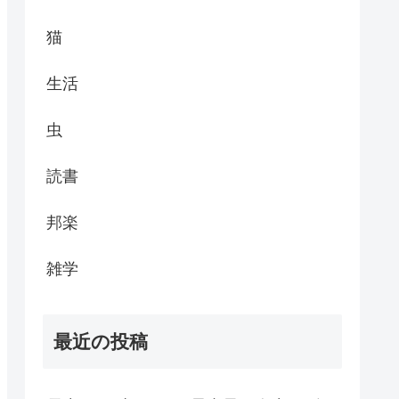
猫
生活
虫
読書
邦楽
雑学
最近の投稿