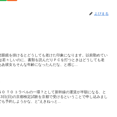
よぴまる
老眼鏡を掛けるとどうしても老けた印象になります。以前勤めてい
段は若々しいのに、書類を読んだりＰＣを打つときはどうしても老
あ彼女もそんな年齢になったんだな、と感じ...
ず
ＧＯ ＴＯ トラベルの一環？として新幹線の運賃が半額になる、と
13日(日)の京都検定試験を京都で受けるということで申し込みまし
も予約しようかな、と"えきねっと...