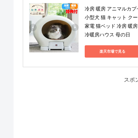
冷房 暖房 アニマルカプ
小型犬 猫 キャット ク
家電 猫ベッド 冷房 暖
冷暖房ハウス 母の日
楽天市場で見る
スポ