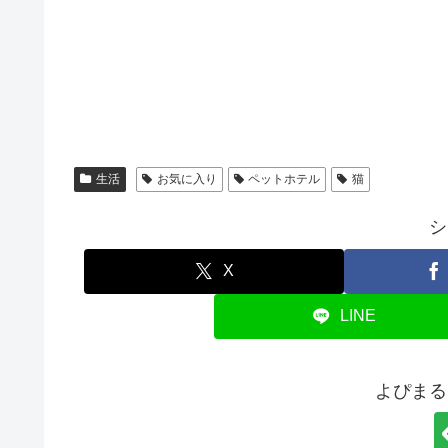
生活
お気に入り
ペットホテル
猫
シ
X
LINE
よぴまる