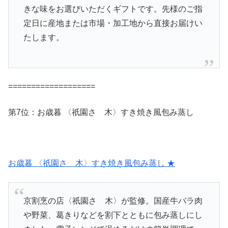
きな味をお選びいただくギフトです。先様のご指
定日に産地または市場・加工地から直接お届けい
たします。
===================
第7位：お歳暮 〈祇園さゝ木〉すき焼き風包み蒸し
お歳暮 〈祇園さゝ木〉すき焼き風包み蒸し ★
京割烹の店〈祇園さゝ木〉が監修。国産牛バラ肉
や野菜、葛きりなどを割下とともに包み蒸しにし