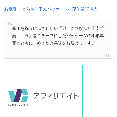
お歳暮 〈とらや〉干支パッケージ小形羊羹10本入
新年を祝うにふさわしい「丑」にちなんだ干支羊
羹。「丑」をモチーフにしたパッケージの小形羊
羹とともに、めでたき美味をお届けします。