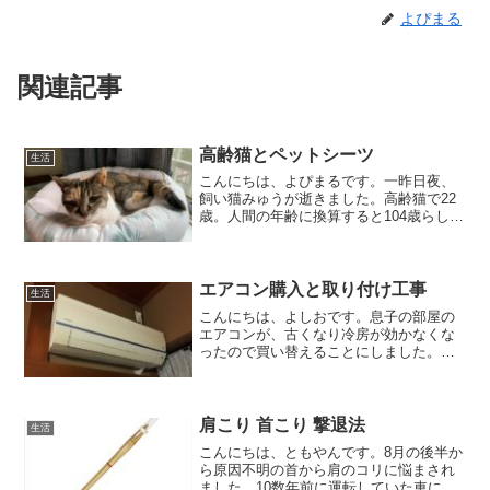
よぴまる
関連記事
高齢猫とペットシーツ
生活
こんにちは、よぴまるです。一昨日夜、
飼い猫みゅうが逝きました。高齢猫で22
歳。人間の年齢に換算すると104歳らし
い。高齢猫みゅうとの出会い1999年10月
某日当時住んでいたマンションの一人の
小学生がどこからか一匹の三毛猫を拾っ
てきました。し...
エアコン購入と取り付け工事
生活
こんにちは、よしおです。息子の部屋の
エアコンが、古くなり冷房が効かなくな
ったので買い替えることにしました。そ
こで家電量販店のチラシを何社か集めて
検討しました。基本的にシンプル機能で
価格が安いものが希望です。そこで先
日、チラシを持って出掛けま...
肩こり 首こり 撃退法
生活
こんにちは、ともやんです。8月の後半か
ら原因不明の首から肩のコリに悩まされ
ました。10数年前に運転していた車に後