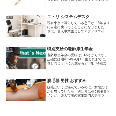
ろからぶつけられ、しばらく通院しまし
たが、その時のようなどうもイライラし
て集中できない状況が1ヵ月近く続きまし
た。ＰＣ作業も集中...
ニトリ システムデスク
生活
現在東京で暮らしている息子が、5年ぶり
に自宅に戻ってくることになりました。
僕は、個人事業主としてアフィリエイト
をしているので、ＰＣ作業が出来るデス
クは必要です。リヴィングで出来ないこ
とはないですが、やはり落ち着かないの
でデスクを買うことにしました。
特別支給の老齢厚生年金
生活
老齢厚生年金の受給は、65才からです。
正確には昭和34年4月1日生まれまでは、
僕と同じように63歳から2年間、特別支給
の老齢厚生年金が受給できます。そして
昭和34年4月2日から昭和36年4月1日生ま
れの男性は、64才から受給できます。
脱毛器 男性 おすすめ
生活
脱毛というと悩んでいるのは、女性だけ
かと思っていたら、2017年1月に脱毛器ケ
ノンが、楽天市場の家電部門の男性ラン
キングで１位を獲得しました。実は、本
日のランキングもチェックしたところ、
20代、30代で第2位、40代ではなんと第1
位、50代ではさすがに大幅に順位を下げ