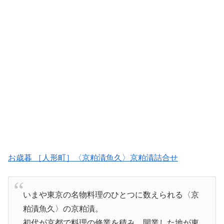
お歳暮 ［人形町］〈京粕漬魚久〉京粕漬詰合せ
いまや東京の名物料理のひとつに数えられる〈京
粕漬魚久〉の京粕漬。
初代が京都で料理の修業を積み、開業した地が東