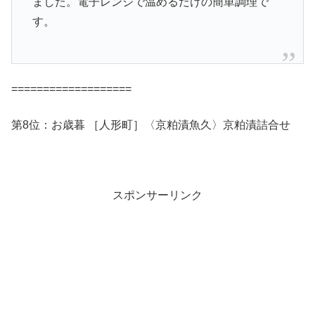
ました。電子レンジで温めるだけの簡単調理で
す。
===================
第8位：お歳暮 ［人形町］〈京粕漬魚久〉京粕漬詰合せ
スポンサーリンク