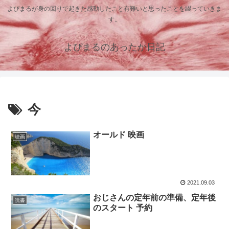
よぴまるが身の回りで起きた感動したこと有難いと思ったことを綴っていきま
す。
よぴまるのあったか日記
今
オールド 映画
映画
2021.09.03
おじさんの定年前の準備、定年後
読書
のスタート 予約