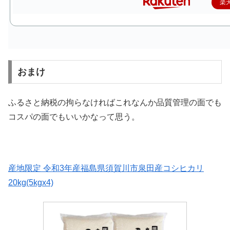
楽
おまけ
ふるさと納税の拘らなければこれなんか品質管理の面でも
コスパの面でもいいかなって思う。
産地限定 令和3年産福島県須賀川市泉田産コシヒカリ
20kg(5kgx4)