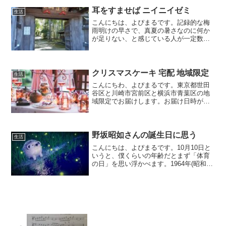
来たばかりの成田空港からハワイ経由で
サンフランシ...
耳をすませば ニイニイゼミ
生活
こんにちは、よぴまるです。記録的な梅
雨明けの早さで、真夏の暑さなのに何か
が足りない、と感じている人が一定数い
るようです。ラジオを聴いているとそん
な報告をするパーソナリティや気象予報
士さんがいました。つまり足りないと感
じるのがセミの鳴き声。地...
クリスマスケーキ 宅配 地域限定
生活
こんにちわ、よぴまるです。東京都世田
谷区と川崎市宮前区と横浜市青葉区の地
域限定でお届けします。お届け日時が、
12月24日(木)の14時から18時です。な
お、宅配料は1,100円。もちろん、天候や
交通事情で、お届き時間は前後しますの
ご了承くだ...
野坂昭如さんの誕生日に思う
生活
こんにちは、よぴまるです。10月10日と
いうと、僕くらいの年齢だとまず「体育
の日」を思い浮かべます。1964年(昭和39
年)に開催された東京オリンピックの開会
式が行われた日です。当時のオリンピッ
ク開催の日時の取り決めはわかりません
が、東京で...