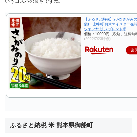
いうコスパの良さですね。
【ふるさと納税】20kg さがみのり 
袋) 上峰町 お米マイスター在籍
ツヤツヤ 甘い ブレンド米
価格：10000円（税込、送料無料
(2022/7/23時点)
楽
ふるさと納税 米 熊本県御船町