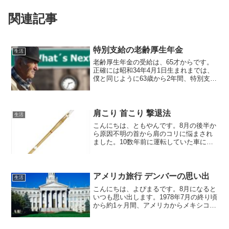
関連記事
特別支給の老齢厚生年金
生活
老齢厚生年金の受給は、65才からです。
正確には昭和34年4月1日生まれまでは、
僕と同じように63歳から2年間、特別支給
の老齢厚生年金が受給できます。そして
昭和34年4月2日から昭和36年4月1日生ま
れの男性は、64才から受給できます。
肩こり 首こり 撃退法
生活
こんにちは、ともやんです。8月の後半か
ら原因不明の首から肩のコリに悩まされ
ました。10数年前に運転していた車に後
ろからぶつけられ、しばらく通院しまし
たが、その時のようなどうもイライラし
て集中できない状況が1ヵ月近く続きまし
た。ＰＣ作業も集中...
アメリカ旅行 デンバーの思い出
生活
こんにちは、よぴまるです。8月になると
いつも思い出します。1978年7月の終り頃
から約1ヶ月間、アメリカからメキシコを
旅した思い出です。大学2年の時、2学年
上で同じ下宿の先輩Ｙさんと二人で、出