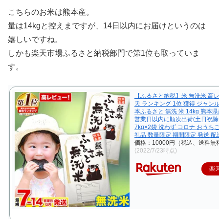
こちらのお米は熊本産。
量は14kgと控えまですが、14日以内にお届けというのは
嬉しいですね。
しかも楽天市場ふるさと納税部門で第1位も取っていま
す。
【ふるさと納税】米 無洗米 高レ
天 ランキング 1位 獲得 ジャンル
本ふるさと 無洗 米 14kg 熊本県産
営業日以内に順次出荷(土日祝除
7kg×2袋 洗わず コロナ おうち
礼品 数量限定 期間限定 発送 配
価格：10000円（税込、送料無料
(2022/7/23時点)
楽