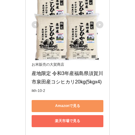
お米販売の大賀商店
産地限定 令和3年産福島県須賀川
市泉田産コシヒカリ20kg(5kgx4)
ikh-10-2
Amazonで見る
楽天市場で見る